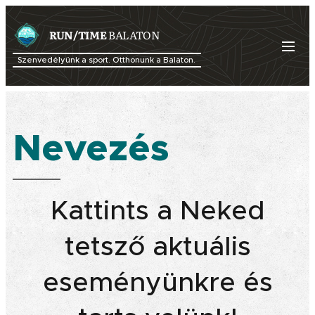
RUN/TIME
BALATON
Szenvedélyünk a sport. Otthonunk a Balaton.
Nevezés
Kattints a Neked
tetsző aktuális
eseményünkre és