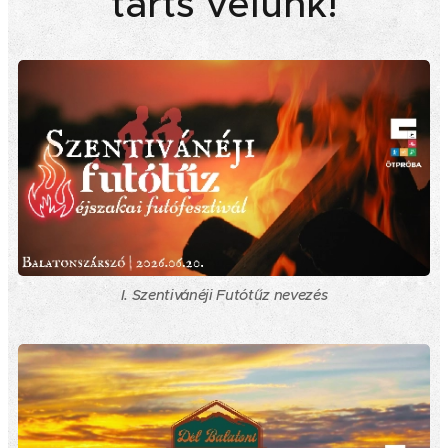
tarts velünk!
I. Szentivánéji Futótűz nevezés